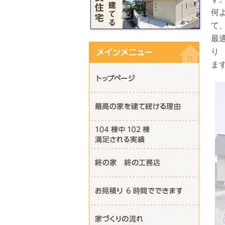
何
て
最
り
ま