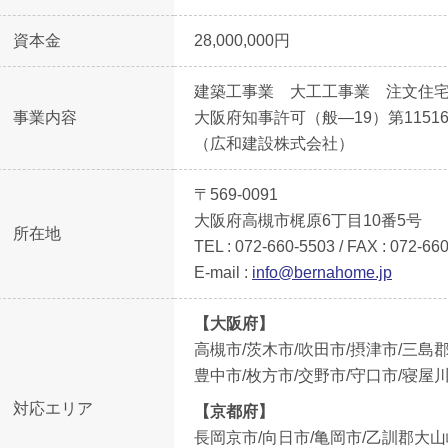
資本金
28,000,000円
建築工事業 大工工事業 注文
事業内容
大阪府知事許可（般―19）第115
（広和建設株式会社）
〒569-0091
大阪府高槻市梶原6丁目10番5号
所在地
TEL : 072-660-5503 / FAX : 072-66
E-mail :
info@bernahome.jp
【大阪府】
高槻市/茨木市/吹田市/摂津市/三島
豊中市/枚方市/交野市/守口市/寝屋
対応エリア
【京都府】
長岡京市/向日市/亀岡市/乙訓郡大