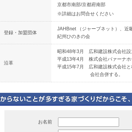
京都市南部/京都府南部
※詳細はお問合せください
JAHBnet （ジャーブネット）、
登録・加盟団体
紀州ひのきの会
昭和48年3月 広和建設株式会社設
平成13年4月 株式会社バァーナ
沿革
平成15年7月 広和建設株式会社
会社合併する。
お名前