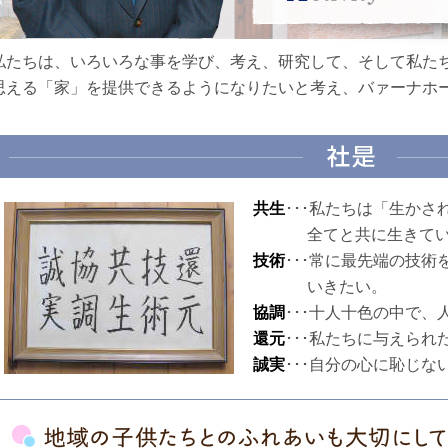
私たちは、いろいろな事を学び、考え、研究して、そして私た
思える「家」を提供できるようになりたいと考え、バァーナホ
共生
･･･私たちは「生か
全てと共に生きて
技術
･･･常に最先端の技
いきたい。
協調
･･･十人十色の中で
還元
･･･私たちに与えら
誠実
･･･自分の心に恥じな