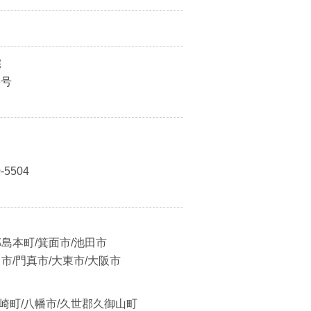
住宅
16号
0-5504
郡島本町/箕面市/池田市
川市/門真市/大東市/大阪市
山崎町/八幡市/久世郡久御山町