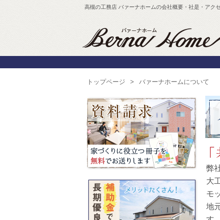
高槻の工務店 バァーナホームの会社概要・社是・アク
トップページ
バァーナホームについて
弊
大
モ
地
す